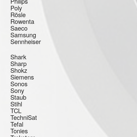
Philips
Poly
Rösle
Rowenta
Saeco
Samsung
Sennheiser
Shark
Sharp
Shokz
Siemens
Sonos
Sony
Staub
Stihl
TCL
TechniSat
Tefal
Tonies