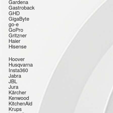
Gardena
Gastroback
GHD
GigaByte
go-e
GoPro
Gritzner
Haier
Hisense
Hoover
Husqvarna
Insta360
Jabra
JBL
Jura
Kärcher
Kenwood
KitchenAid
Krups