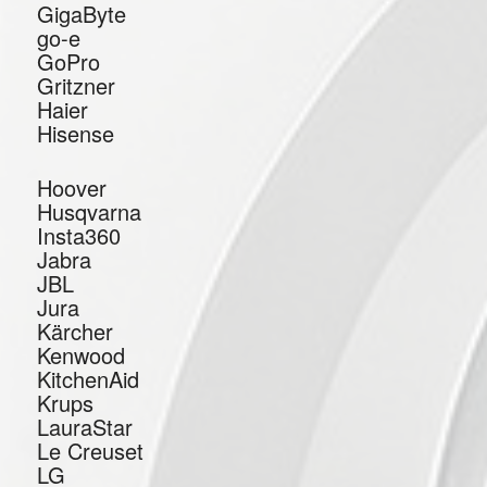
GigaByte
go-e
GoPro
Gritzner
Haier
Hisense
Hoover
Husqvarna
Insta360
Jabra
JBL
Jura
Kärcher
Kenwood
KitchenAid
Krups
LauraStar
Le Creuset
LG