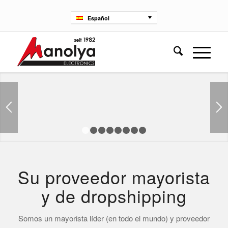
Español
1
2
3
4
5
6
7
8
Su proveedor mayorista
y de dropshipping
Somos un mayorista líder (en todo el mundo) y proveedor