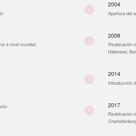
2004
ín
Apertura del a
2008
yor a nivel mundial
Reubicación d
Halensee, Ber
2014
Introducción 
2017
rlín
Reubicación d
Charlottenburg