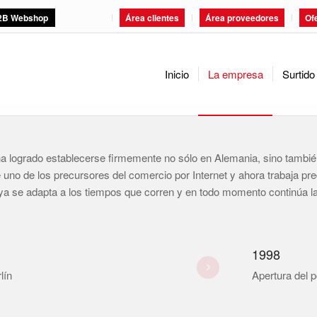
2B Webshop
Área clientes
Área proveedores
Of
Inicio
La empresa
Surtido
a logrado establecerse firmemente no sólo en Alemania, sino tamb
 fue uno de los precursores del comercio por Internet y ahora traba
a se adapta a los tiempos que corren y en todo momento continúa la 
1998
lín
Apertura del p